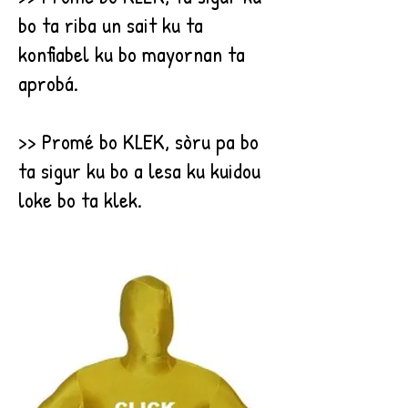
bo ta riba un sait ku ta
konfiabel ku bo mayornan ta
aprobá.
>> Promé bo KLEK, sòru pa bo
ta sigur ku bo a lesa ku kuidou
loke bo ta klek.