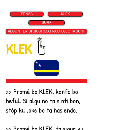
PENSA
KLEK
SURF
ALGUN TEP DI SIGURIDAT PA ORA BO TA SURF
KLEK
>> Promé bo KLEK, konfia bo
heful. Si algu no ta sinti bon,
stòp ku loke bo ta hasiendo.
>> Promé bo KLEK, ta sigur ku