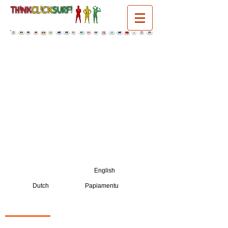
TH!NK
CL!CK
SURF!
select a language:
English
Dutch
Papiamentu
PENSA
|
KLEK
|
SURF!