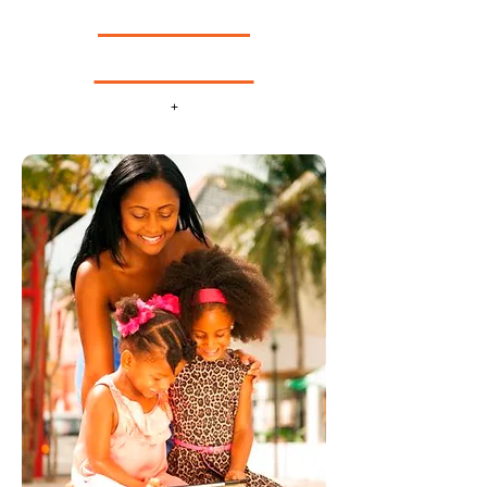
<<< KLIK >>>
<<< SURF >>>
+