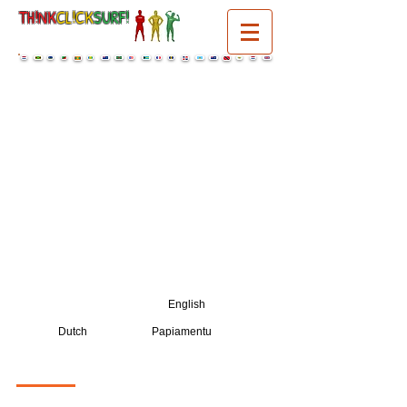
TH!NK
CL!CK
SURF!
select a language:
English
Dutch
Papiamentu
DENK
|
KLIK
|
SURF!