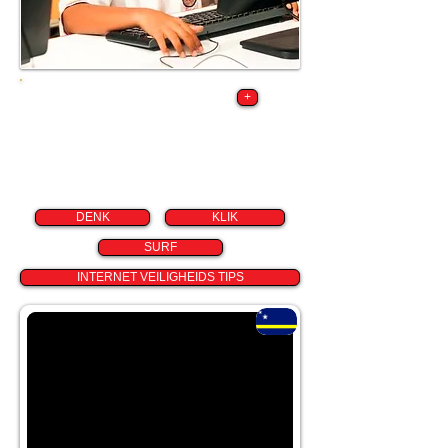
Vraag een
+
schoolbezoek door
onze cyber security
training team.
DENK
KLIK
SURF
INTERNET VEILIGHEIDS TIPS