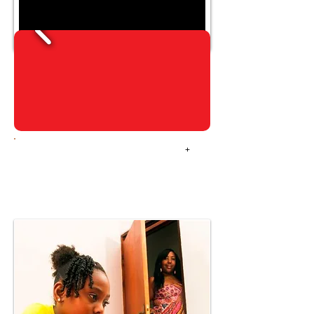
ONLINE
+
VEILIGHEID TIPS!