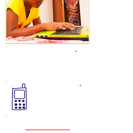
PAS OP VOOR ONLINE
+
VREEMDEN
MOBIELE TELEFOON
+
VEILIGHEID
<<< DENK >>>